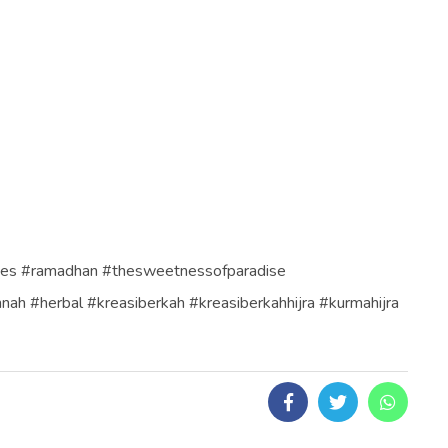
ates #ramadhan #thesweetnessofparadise
ah #herbal #kreasiberkah #kreasiberkahhijra #kurmahijra