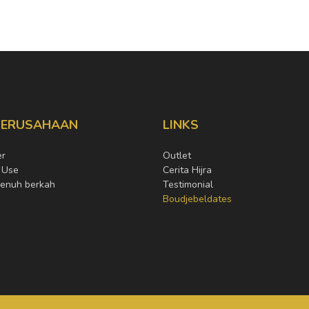
PERUSAHAAN
LINKS
er
Outlet
 Use
Cerita Hijra
penuh berkah
Testimonial
Boudjebeldates