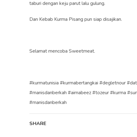
taburi dengan keju parut lalu gulung.
Dan Kebab Kurma Pisang pun siap disajikan.
Selamat mencoba Sweetmeat.
#kurmatunisia #kurmabertangkai #degletnour #d
#manisdanberkah #airnabeez #tozeur #kurma #sunn
#manisdanberkah
SHARE