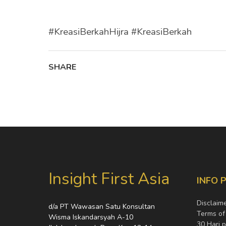
#KreasiBerkahHijra #KreasiBerkah
SHARE
Insight First Asia
INFO 
Disclaim
d/a PT Wawasan Satu Konsultan
Terms of
Wisma Iskandarsyah A-10
30 Hari 