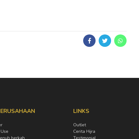
PERUSAHAAN
LINKS
er
Outlet
 Use
Cerita Hijra
penuh berkah
Testimonial