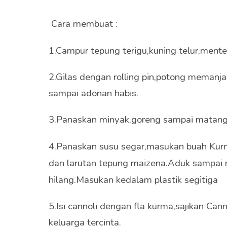
Cara membuat :
1.Campur tepung terigu,kuning telur,menteg
2.Gilas dengan rolling pin,potong memanj
sampai adonan habis.
3.Panaskan minyak,goreng sampai matang 
4.Panaskan susu segar,masukan buah Kurma
dan larutan tepung maizena.Aduk sampai 
hilang.Masukan kedalam plastik segitiga
5.Isi cannoli dengan fla kurma,sajikan Can
keluarga tercinta.